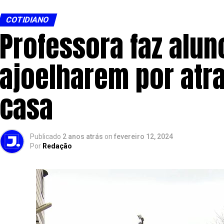
COTIDIANO
Professora faz alun
ajoelharem por atra
casa
Publicado
2 anos atrás
on
fevereiro 12, 2024
Por
Redação