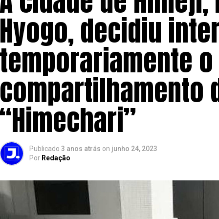
A cidade de Himeji,
Hyogo, decidiu int
temporariamente o 
compartilhamento d
“Himechari”
Publicado
3 anos atrás
on
junho 24, 2023
Por
Redação