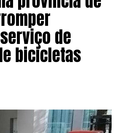
 na província de
erromper
serviço de
e bicicletas