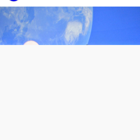
O observatório astronômico de Sendai concluiu as obras
de renovação do seu planetário e realizou uma prévia