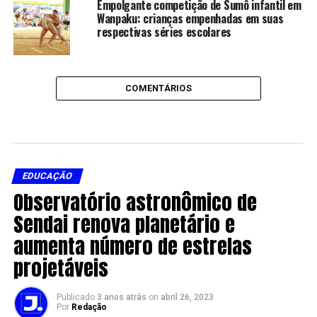
Empolgante competição de Sumô infantil em
Wanpaku: crianças empenhadas em suas
respectivas séries escolares
COMENTÁRIOS
EDUCAÇÃO
Observatório astronômico de
Sendai renova planetário e
aumenta número de estrelas
projetáveis
Publicado
3 anos atrás
on
abril 26, 2023
Por
Redação