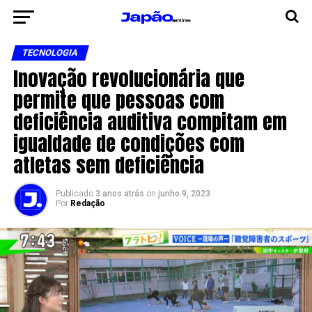
TECNOLOGIA
Inovação revolucionária que
permite que pessoas com
deficiência auditiva compitam em
igualdade de condições com
atletas sem deficiência
Publicado
3 anos atrás
on
junho 9, 2023
Por
Redação