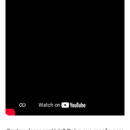
Essas recompensas foram pensadas para agradecer e
reconhecer o apoio de cada colaborador, tornando a
experiência ainda mais memorável.
Todos os prêmios serão entregues no endereço
informado no questionário de colaboração, sem custo
adicional.
Cada contribuição faz a diferença.
Contribua com o financiamento coletivo e faça parte
dessa história.
Acesse a plataforma oficial do financiamento coletivo
para colaborar, clicando neste link:
https://apoie.jebrajapao.com/#/