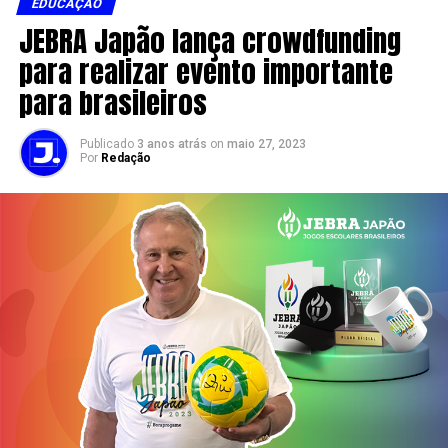
EDUCAÇÃO
JEBRA Japão lança crowdfunding
para realizar evento importante
para brasileiros
Publicado
3 anos atrás
on
maio 27, 2023
Por
Redação