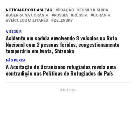
NOTÍCIAS POR HASHTAG
DOAÇÃO
FUMIO KISHIDA
GUERRA NA UCRÂNIA
RUSSIA
RÚSSIA
UCRÂNIA
VEÍCULOS MILITARES
ZELENSKY
À SEGUIR
Acidente em cadeia envolvendo 8 veículos na Rota
Nacional com 2 pessoas feridas, congestionamento
temporário em Iwata, Shizuoka
NÃO PERCA
A Aceitação de Ucranianos refugiados revela uma
contradição nas Políticas de Refugiados do País
ANÚNCIO