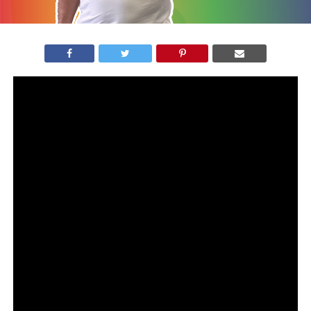
Neste sábado, 27, foi lançada a iniciativa de
financiamento coletivo do JEBRA Japão 2023, com o
objetivo principal de arrecadar fundos para tornar o
evento uma realidade.
O crowdfunding, também conhecido como
financiamento coletivo, consiste em obter capital para
projetos de interesse coletivo, por meio da contribuição
de diversas fontes de financiamento, sejam elas pessoas
físicas ou empresas.
O evento, oficialmente chamado de JEBRA Japão, está
programado para acontecer em 22 de julho, no Estádio
Ecopa, em Fukuroi (Shizuoka).