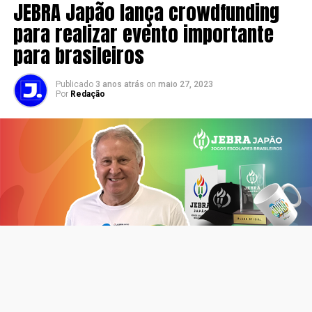
JEBRA Japão lança crowdfunding
para realizar evento importante
para brasileiros
Publicado
3 anos atrás
on
maio 27, 2023
Por
Redação