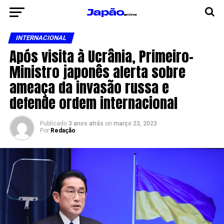
INTERNACIONAL
Após visita à Ucrânia, Primeiro-
Ministro japonês alerta sobre
ameaça da invasão russa e
defende ordem internacional
Publicado
3 anos atrás
on
março 23, 2023
Por
Redação