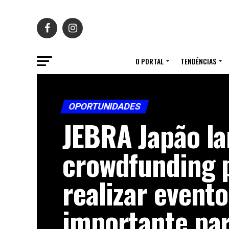
O PORTAL
TENDÊNCIAS
OPORTUNIDADES
JEBRA Japão l
crowdfunding 
realizar evento
importante pa