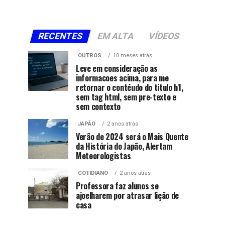
RECENTES
EM ALTA
VÍDEOS
OUTROS
10 meses atrás
Leve em consideração as
informacoes acima, para me
retornar o contéudo do titulo h1,
sem tag html, sem pre-texto e
sem contexto
JAPÃO
2 anos atrás
Verão de 2024 será o Mais Quente
da História do Japão, Alertam
Meteorologistas
COTIDIANO
2 anos atrás
Professora faz alunos se
ajoelharem por atrasar lição de
casa