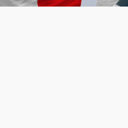
No Japão, as eleições são realizadas regularmente para
eleger representantes para o parlamento nacional,
prefeituras, cidades e vilas. Existem dois tipos de eleições
no Japão: eleições gerais e eleições locais.
As eleições gerais são realizadas a cada quatro anos para
eleger os membros da Câmara dos Deputados, que é uma
das duas casas do parlamento nacional. Qualquer pessoa
com mais de 18 anos de idade tem o direito de votar nas