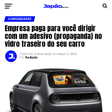
CURIOSIDADES
Empresa paga para você dirigir
com um adesivo (propaganda) no
vidro traseiro do seu carro
Publicado
3 anos atrás
on
março 3, 2023
Por
Redação