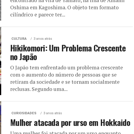
encontrado na vila de Yamato, na ilha de Amami
Oshima em Kagoshima. O objeto tem formato
cilíndrico e parece ter...
CULTURA
3 anos atrás
Hikikomori: Um Problema Crescente
no Japão
O Japão tem enfrentado um problema crescente
com o aumento do número de pessoas que se
retiram da sociedade e se tornam socialmente
reclusas. Segundo uma...
CURIOSIDADES
3 anos atrás
Mulher atacada por urso em Hokkaido
Uma mulher foi atacada por um urso enquanto