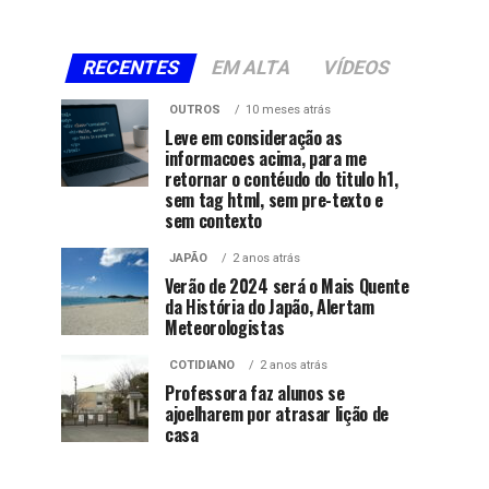
RECENTES
EM ALTA
VÍDEOS
OUTROS
10 meses atrás
Leve em consideração as
informacoes acima, para me
retornar o contéudo do titulo h1,
sem tag html, sem pre-texto e
sem contexto
JAPÃO
2 anos atrás
Verão de 2024 será o Mais Quente
da História do Japão, Alertam
Meteorologistas
COTIDIANO
2 anos atrás
Professora faz alunos se
ajoelharem por atrasar lição de
casa