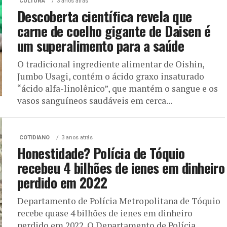
CULTURA
3 anos atrás
Descoberta científica revela que
carne de coelho gigante de Daisen é
um superalimento para a saúde
O tradicional ingrediente alimentar de Oishin,
Jumbo Usagi, contém o ácido graxo insaturado
“ácido alfa-linolênico”, que mantém o sangue e os
vasos sanguíneos saudáveis em cerca...
COTIDIANO
3 anos atrás
Honestidade? Polícia de Tóquio
recebeu 4 bilhões de ienes em dinheiro
perdido em 2022
Departamento de Polícia Metropolitana de Tóquio
recebe quase 4 bilhões de ienes em dinheiro
perdido em 2022. O Departamento de Polícia