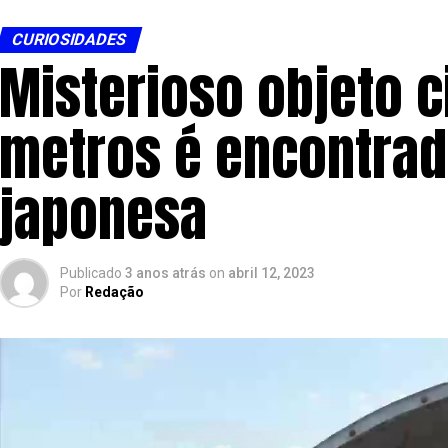
CURIOSIDADES
Misterioso objeto c
metros é encontrad
japonesa
Publicado
3 anos atrás
on
abril 12, 2023
Por
Redação