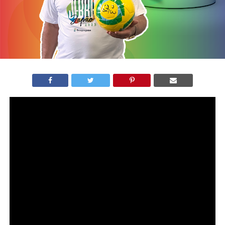
Neste sábado, 27, foi lançada a iniciativa de
financiamento coletivo do JEBRA Japão 2023, com o
objetivo principal de arrecadar fundos para tornar o
evento uma realidade.
O crowdfunding, também conhecido como
financiamento coletivo, consiste em obter capital para
projetos de interesse coletivo, por meio da contribuição
de diversas fontes de financiamento, sejam elas pessoas
físicas ou empresas.