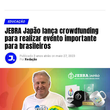
EDUCAÇÃO
JEBRA Japão lança crowdfunding
para realizar evento importante
para brasileiros
Publicado
3 anos atrás
on
maio 27, 2023
Por
Redação