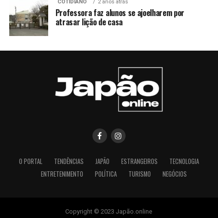
COTIDIANO
2 anos atrás
Professora faz alunos se ajoelharem por
atrasar lição de casa
O PORTAL
TENDÊNCIAS
JAPÃO
ESTRANGEIROS
TECNOLOGIA
ENTRETENIMENTO
POLÍTICA
TURISMO
NEGÓCIOS
Copyright © 2023 Japão.online