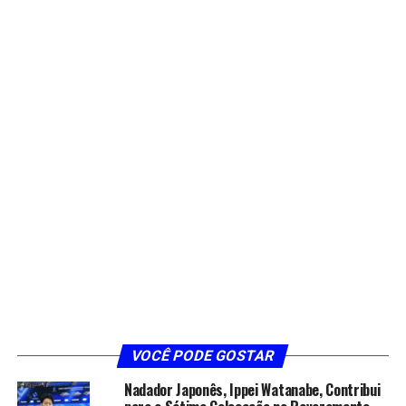
VOCÊ PODE GOSTAR
Nadador Japonês, Ippei Watanabe, Contribui