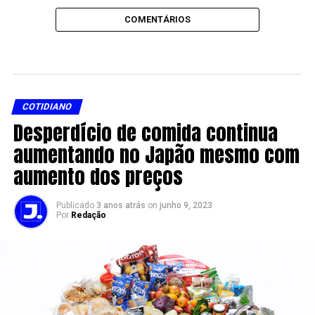
COMENTÁRIOS
COTIDIANO
Desperdício de comida continua
aumentando no Japão mesmo com
aumento dos preços
Publicado
3 anos atrás
on
junho 9, 2023
Por
Redação