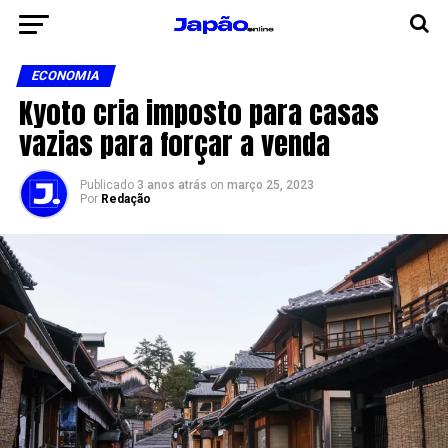
ECONOMIA
Kyoto cria imposto para casas
vazias para forçar a venda
Publicado
3 anos atrás
on
março 25, 2023
Por
Redação