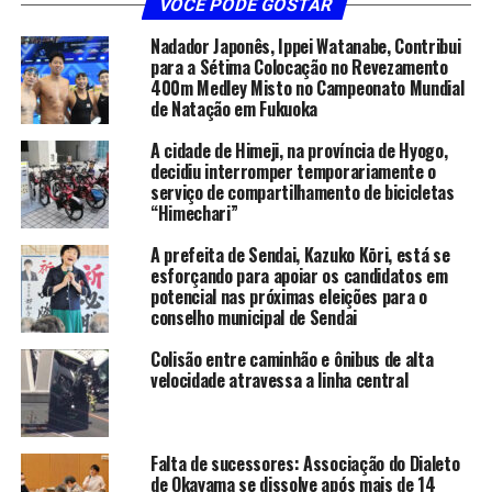
VOCÊ PODE GOSTAR
Nadador Japonês, Ippei Watanabe, Contribui
para a Sétima Colocação no Revezamento
400m Medley Misto no Campeonato Mundial
de Natação em Fukuoka
A cidade de Himeji, na província de Hyogo,
decidiu interromper temporariamente o
serviço de compartilhamento de bicicletas
“Himechari”
A prefeita de Sendai, Kazuko Kōri, está se
esforçando para apoiar os candidatos em
potencial nas próximas eleições para o
conselho municipal de Sendai
Colisão entre caminhão e ônibus de alta
velocidade atravessa a linha central
Falta de sucessores: Associação do Dialeto
de Okayama se dissolve após mais de 14