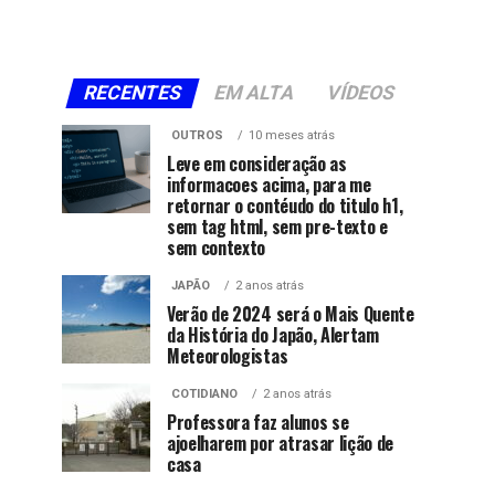
RECENTES
EM ALTA
VÍDEOS
OUTROS
10 meses atrás
Leve em consideração as
informacoes acima, para me
retornar o contéudo do titulo h1,
sem tag html, sem pre-texto e
sem contexto
JAPÃO
2 anos atrás
Verão de 2024 será o Mais Quente
da História do Japão, Alertam
Meteorologistas
COTIDIANO
2 anos atrás
Professora faz alunos se
ajoelharem por atrasar lição de
casa