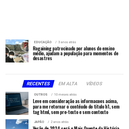
EDUCAÇÃO
3 anos atrás
Rogaining patrocinado por alunos do ensino
médio, ajudam a população para momentos de
desastres
RECENTES
EM ALTA
VÍDEOS
OUTROS
10 meses atrás
Leve em consideração as informacoes acima,
para me retornar o contéudo do titulo h1, sem
tag html, sem pre-texto e sem contexto
JAPÃO
2 anos atrás
Verão de 2024 será o Mais Quente da História