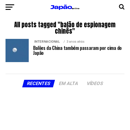
All posts tagged "balão de espionagem
chinês"
INTERNACIONAL
3 anos atrás
Balões da China também passaram por cima do
Japão
RECENTES
EM ALTA
VÍDEOS