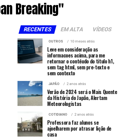
pan Breaking"
RECENTES
EM ALTA
VÍDEOS
OUTROS
10 meses atrás
Leve em consideração as
informacoes acima, para me
retornar o contéudo do titulo h1,
sem tag html, sem pre-texto e
sem contexto
JAPÃO
2 anos atrás
Verão de 2024 será o Mais Quente
da História do Japão, Alertam
Meteorologistas
COTIDIANO
2 anos atrás
Professora faz alunos se
ajoelharem por atrasar lição de
casa