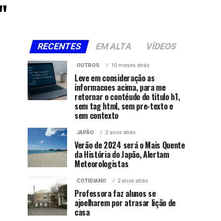
"
RECENTES
EM ALTA
VÍDEOS
OUTROS
10 meses atrás
Leve em consideração as
informacoes acima, para me
retornar o contéudo do titulo h1,
sem tag html, sem pre-texto e
sem contexto
JAPÃO
2 anos atrás
Verão de 2024 será o Mais Quente
da História do Japão, Alertam
Meteorologistas
COTIDIANO
2 anos atrás
Professora faz alunos se
ajoelharem por atrasar lição de
casa