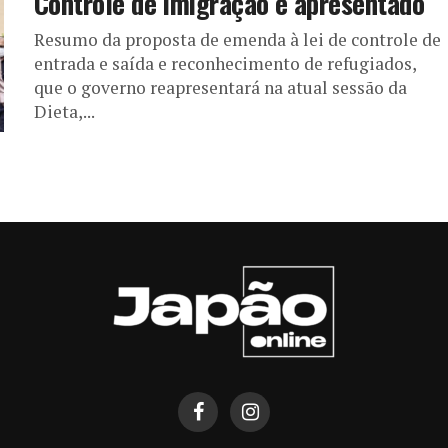
Controle de Imigração é apresentado
Resumo da proposta de emenda à lei de controle de
entrada e saída e reconhecimento de refugiados,
que o governo reapresentará na atual sessão da
Dieta,...