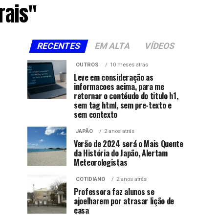
rais"
RECENTES
EM ALTA
VÍDEOS
OUTROS
10 meses atrás
Leve em consideração as
informacoes acima, para me
retornar o contéudo do titulo h1,
sem tag html, sem pre-texto e
sem contexto
JAPÃO
2 anos atrás
Verão de 2024 será o Mais Quente
da História do Japão, Alertam
Meteorologistas
COTIDIANO
2 anos atrás
Professora faz alunos se
ajoelharem por atrasar lição de
casa