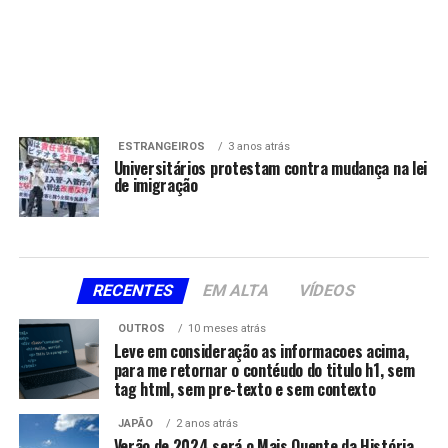
ESTRANGEIROS
3 anos atrás
Universitários protestam contra mudança na lei
de imigração
RECENTES
EM ALTA
VÍDEOS
OUTROS
10 meses atrás
Leve em consideração as informacoes acima,
para me retornar o contéudo do titulo h1, sem
tag html, sem pre-texto e sem contexto
JAPÃO
2 anos atrás
Verão de 2024 será o Mais Quente da História