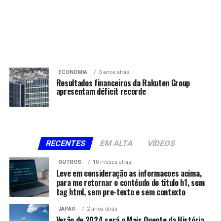
ECONOMIA
3 anos atrás
Resultados financeiros da Rakuten Group
apresentam déficit recorde
RECENTES
EM ALTA
VÍDEOS
OUTROS
10 meses atrás
Leve em consideração as informacoes acima,
para me retornar o contéudo do titulo h1, sem
tag html, sem pre-texto e sem contexto
JAPÃO
2 anos atrás
Verão de 2024 será o Mais Quente da História