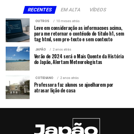
RECENTES
EM ALTA
VÍDEOS
OUTROS
10 meses atrás
Leve em consideração as informacoes acima,
para me retornar o contéudo do titulo h1, sem
tag html, sem pre-texto e sem contexto
JAPÃO
2 anos atrás
Verão de 2024 será o Mais Quente da História
do Japão, Alertam Meteorologistas
COTIDIANO
2 anos atrás
Professora faz alunos se ajoelharem por
atrasar lição de casa