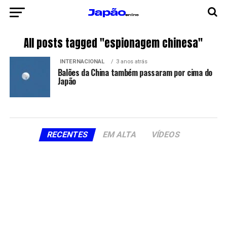
All posts tagged "espionagem chinesa"
INTERNACIONAL
3 anos atrás
Balões da China também passaram por cima do
Japão
RECENTES
EM ALTA
VÍDEOS