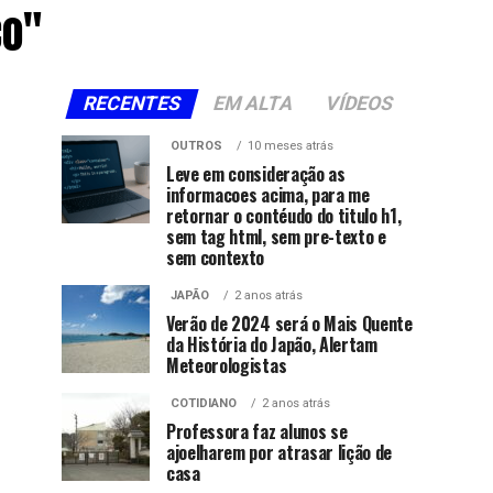
co"
RECENTES
EM ALTA
VÍDEOS
OUTROS
10 meses atrás
Leve em consideração as
informacoes acima, para me
retornar o contéudo do titulo h1,
sem tag html, sem pre-texto e
sem contexto
JAPÃO
2 anos atrás
Verão de 2024 será o Mais Quente
da História do Japão, Alertam
Meteorologistas
COTIDIANO
2 anos atrás
Professora faz alunos se
ajoelharem por atrasar lição de
casa