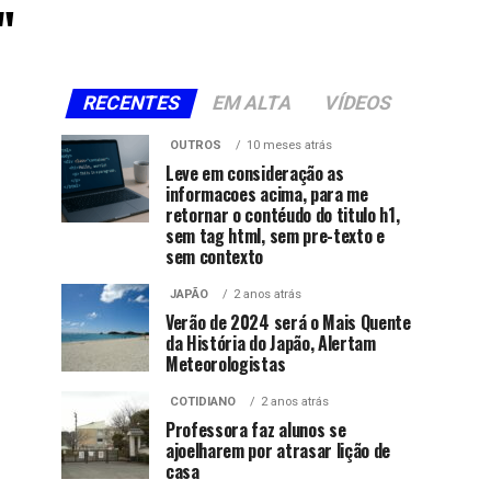
"
RECENTES
EM ALTA
VÍDEOS
OUTROS
10 meses atrás
Leve em consideração as
informacoes acima, para me
retornar o contéudo do titulo h1,
sem tag html, sem pre-texto e
sem contexto
JAPÃO
2 anos atrás
Verão de 2024 será o Mais Quente
da História do Japão, Alertam
Meteorologistas
COTIDIANO
2 anos atrás
Professora faz alunos se
ajoelharem por atrasar lição de
casa