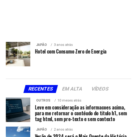
JAPÃO
3 anos atrás
Hotel com Consumo Zero de Energia
RECENTES
EM ALTA
VÍDEOS
OUTROS
10 meses atrás
Leve em consideração as informacoes acima,
para me retornar o contéudo do titulo h1, sem
tag html, sem pre-texto e sem contexto
JAPÃO
2 anos atrás
Verão de 2024 será o Mais Quente da História