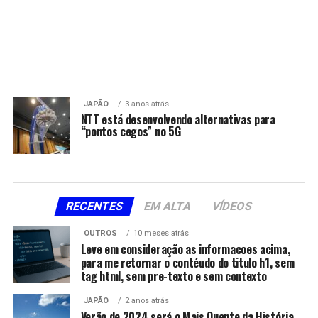
JAPÃO
3 anos atrás
NTT está desenvolvendo alternativas para
“pontos cegos” no 5G
RECENTES
EM ALTA
VÍDEOS
OUTROS
10 meses atrás
Leve em consideração as informacoes acima,
para me retornar o contéudo do titulo h1, sem
tag html, sem pre-texto e sem contexto
JAPÃO
2 anos atrás
Verão de 2024 será o Mais Quente da História