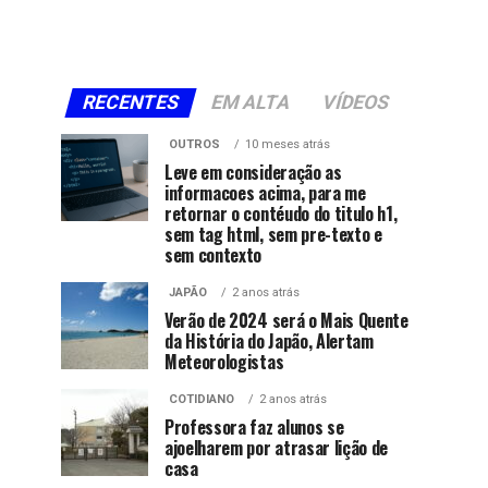
RECENTES
EM ALTA
VÍDEOS
OUTROS
10 meses atrás
Leve em consideração as
informacoes acima, para me
retornar o contéudo do titulo h1,
sem tag html, sem pre-texto e
sem contexto
JAPÃO
2 anos atrás
Verão de 2024 será o Mais Quente
da História do Japão, Alertam
Meteorologistas
COTIDIANO
2 anos atrás
Professora faz alunos se
ajoelharem por atrasar lição de
casa