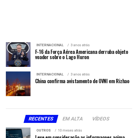
INTERNACIONAL
3 anos atrás
F-16 da Força Aérea Americana derruba objeto
voador sobre o Lago Huron
INTERNACIONAL
3 anos atrás
China confirma avistamento de OVNI em Rizhao
RECENTES
EM ALTA
VÍDEOS
OUTROS
10 meses atrás
Leve em consideração as informacoes acima,