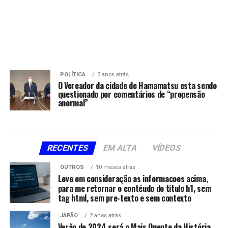
POLÍTICA
3 anos atrás
O Vereador da cidade de Hamamatsu esta sendo
questionado por comentários de “propensão
anormal”
RECENTES
EM ALTA
VÍDEOS
OUTROS
10 meses atrás
Leve em consideração as informacoes acima,
para me retornar o contéudo do titulo h1, sem
tag html, sem pre-texto e sem contexto
JAPÃO
2 anos atrás
Verão de 2024 será o Mais Quente da História