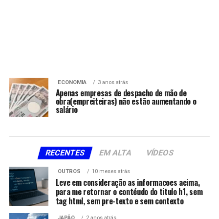
ECONOMIA
3 anos atrás
Apenas empresas de despacho de mão de
obra(empreiteiras) não estão aumentando o
salário
RECENTES
EM ALTA
VÍDEOS
OUTROS
10 meses atrás
Leve em consideração as informacoes acima,
para me retornar o contéudo do titulo h1, sem
tag html, sem pre-texto e sem contexto
JAPÃO
2 anos atrás