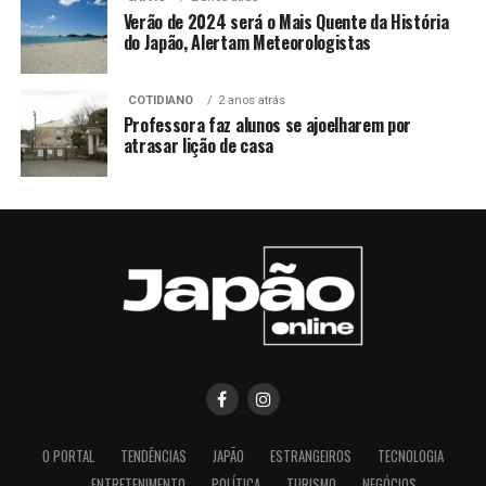
Verão de 2024 será o Mais Quente da História
do Japão, Alertam Meteorologistas
COTIDIANO
2 anos atrás
Professora faz alunos se ajoelharem por
atrasar lição de casa
O PORTAL
TENDÊNCIAS
JAPÃO
ESTRANGEIROS
TECNOLOGIA
ENTRETENIMENTO
POLÍTICA
TURISMO
NEGÓCIOS