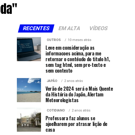
oda"
RECENTES
EM ALTA
VÍDEOS
OUTROS
10 meses atrás
Leve em consideração as
informacoes acima, para me
retornar o contéudo do titulo h1,
sem tag html, sem pre-texto e
sem contexto
JAPÃO
2 anos atrás
Verão de 2024 será o Mais Quente
da História do Japão, Alertam
Meteorologistas
COTIDIANO
2 anos atrás
Professora faz alunos se
ajoelharem por atrasar lição de
casa