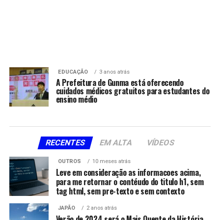
EDUCAÇÃO
3 anos atrás
A Prefeitura de Gunma está oferecendo
cuidados médicos gratuitos para estudantes do
ensino médio
RECENTES
EM ALTA
VÍDEOS
OUTROS
10 meses atrás
Leve em consideração as informacoes acima,
para me retornar o contéudo do titulo h1, sem
tag html, sem pre-texto e sem contexto
JAPÃO
2 anos atrás
Verão de 2024 será o Mais Quente da História