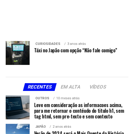
CURIOSIDADES
3 anos atrás
Táxi no Japão com opção “Não fale comigo”
RECENTES
EM ALTA
VÍDEOS
OUTROS
10 meses atrás
Leve em consideração as informacoes acima,
para me retornar o contéudo do titulo h1, sem
tag html, sem pre-texto e sem contexto
JAPÃO
2 anos atrás
Verão de 2024 será o Mais Quente da História