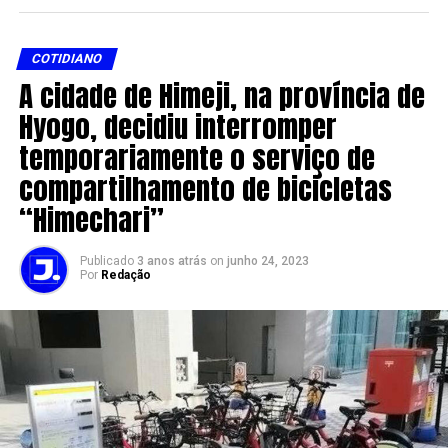
COTIDIANO
A cidade de Himeji, na província de
Hyogo, decidiu interromper
temporariamente o serviço de
compartilhamento de bicicletas
“Himechari”
Publicado
3 anos atrás
on
junho 24, 2023
Por
Redação