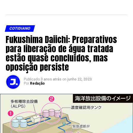
COTIDIANO
Fukushima Daiichi: Preparativos
para liberação de água tratada
estão quase concluídos, mas
oposição persiste
Publicado
3 anos atrás
on
junho 22, 2023
Por
Redação