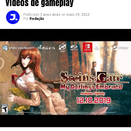
vídeos de gameplay
Publicado
3 anos atrás
on
maio 29, 2023
Por
Redação