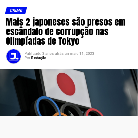
CRIME
Mais 2 japoneses são presos em
escândalo de corrupção nas
Olimpíadas de Tokyo
Publicado
3 anos atrás
on
maio 11, 2023
Por
Redação