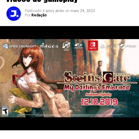
Publicado
3 anos atrás
on
maio 29, 2023
Por
Redação