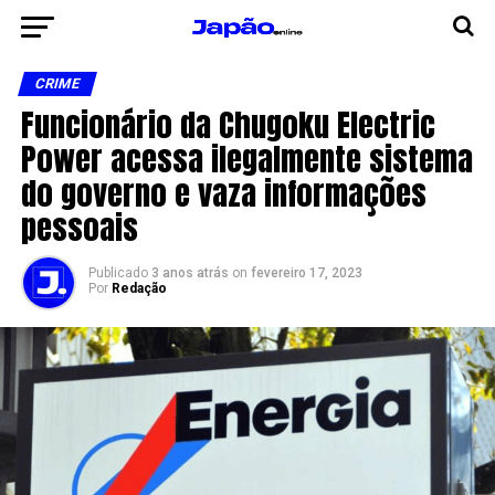
CRIME
Funcionário da Chugoku Electric
Power acessa ilegalmente sistema
do governo e vaza informações
pessoais
Publicado
3 anos atrás
on
fevereiro 17, 2023
Por
Redação