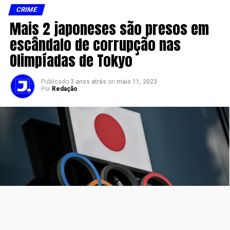
CRIME
Mais 2 japoneses são presos em
escândalo de corrupção nas
Olimpíadas de Tokyo
Publicado
3 anos atrás
on
maio 11, 2023
Por
Redação