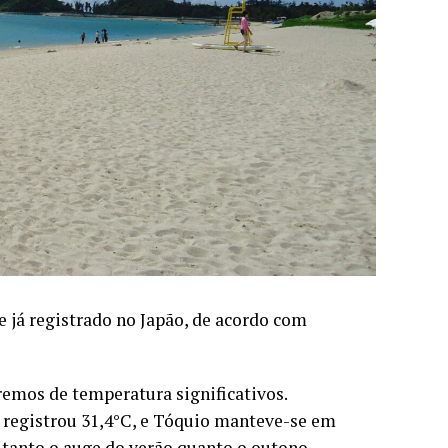
e já registrado no Japão, de acordo com
remos de temperatura significativos.
 registrou 31,4°C, e Tóquio manteve-se em
 tanto o auge do verão quanto o outono.