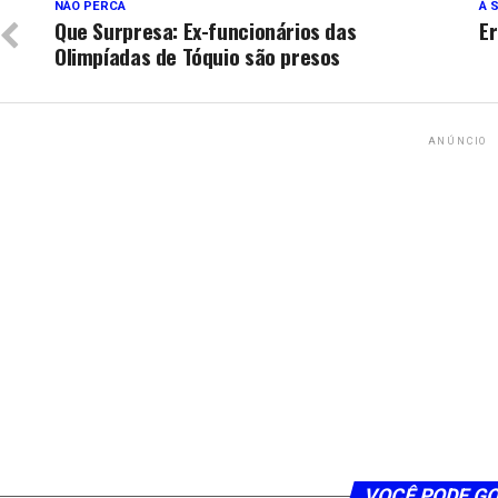
NÃO PERCA
À 
Que Surpresa: Ex-funcionários das
E
Olimpíadas de Tóquio são presos
ANÚNCIO
VOCÊ PODE G