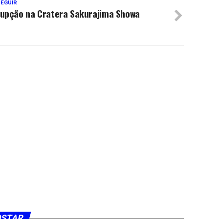
SEGUIR
rupção na Cratera Sakurajima Showa
OSTAR