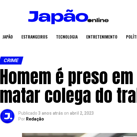
JAPÃO
ESTRANGEIROS
TECNOLOGIA
ENTRETENIMENTO
POLÍT
CRIME
Homem é preso em A
matar colega do tr
Publicado
3 anos atrás
on
abril 2, 2023
Por
Redação