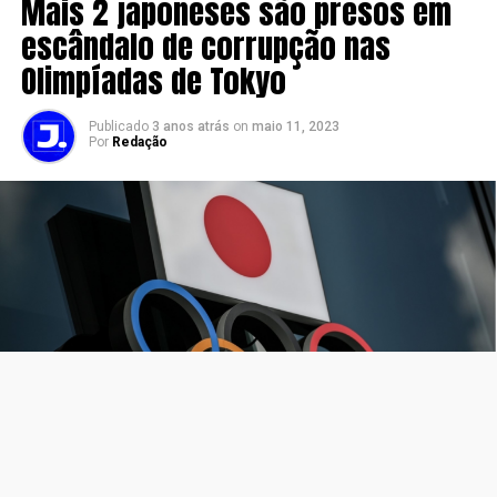
Mais 2 japoneses são presos em
escândalo de corrupção nas
Olimpíadas de Tokyo
Publicado
3 anos atrás
on
maio 11, 2023
Por
Redação