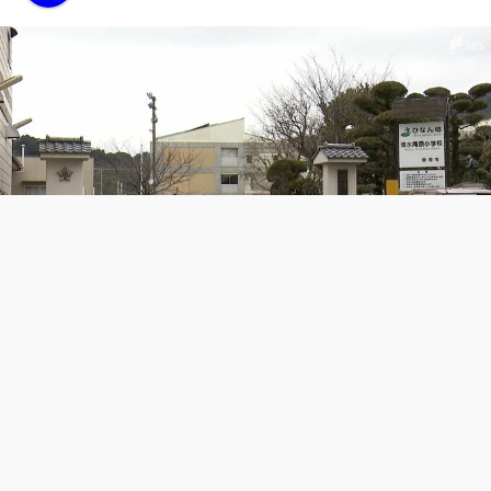
Em uma escola primária do distrito de Shimizu, na
cidade de Shizuoka, foi revelado que uma professora
exigiu que ao menos um aluno fizesse uma reverência
por ter esquecido sua tarefa de casa, o que a Comissão