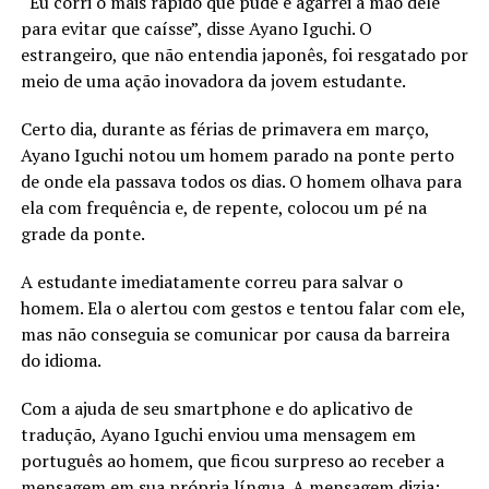
“Eu corri o mais rápido que pude e agarrei a mão dele
para evitar que caísse”, disse Ayano Iguchi. O
estrangeiro, que não entendia japonês, foi resgatado por
meio de uma ação inovadora da jovem estudante.
Certo dia, durante as férias de primavera em março,
Ayano Iguchi notou um homem parado na ponte perto
de onde ela passava todos os dias. O homem olhava para
ela com frequência e, de repente, colocou um pé na
grade da ponte.
A estudante imediatamente correu para salvar o
homem. Ela o alertou com gestos e tentou falar com ele,
mas não conseguia se comunicar por causa da barreira
do idioma.
Com a ajuda de seu smartphone e do aplicativo de
tradução, Ayano Iguchi enviou uma mensagem em
português ao homem, que ficou surpreso ao receber a
mensagem em sua própria língua. A mensagem dizia: