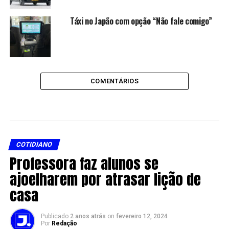
Táxi no Japão com opção “Não fale comigo”
COMENTÁRIOS
COTIDIANO
Professora faz alunos se
ajoelharem por atrasar lição de
casa
Publicado
2 anos atrás
on
fevereiro 12, 2024
Por
Redação