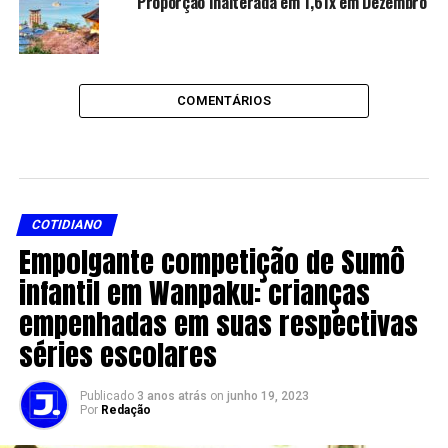
Proporção Inalterada em 1,61x em Dezembro
COMENTÁRIOS
COTIDIANO
Empolgante competição de Sumô
infantil em Wanpaku: crianças
empenhadas em suas respectivas
séries escolares
Publicado
3 anos atrás
on
junho 19, 2023
Por
Redação