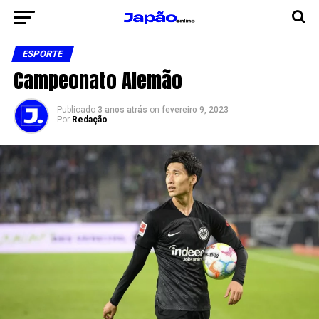
ESPORTE
Campeonato Alemão
Publicado
3 anos atrás
on
fevereiro 9, 2023
Por
Redação