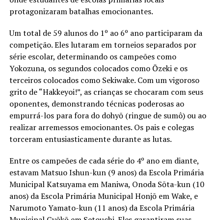
protagonizaram batalhas emocionantes.
Um total de 59 alunos do 1º ao 6º ano participaram da
competição. Eles lutaram em torneios separados por
série escolar, determinando os campeões como
Yokozuna, os segundos colocados como Ōzeki e os
terceiros colocados como Sekiwake. Com um vigoroso
grito de “Hakkeyoi!”, as crianças se chocaram com seus
oponentes, demonstrando técnicas poderosas ao
empurrá-los para fora do dohyō (ringue de sumô) ou ao
realizar arremessos emocionantes. Os pais e colegas
torceram entusiasticamente durante as lutas.
Entre os campeões de cada série do 4º ano em diante,
estavam Matsuo Ishun-kun (9 anos) da Escola Primária
Municipal Katsuyama em Maniwa, Onoda Sōta-kun (10
anos) da Escola Primária Municipal Honjō em Wake, e
Narumoto Yamato-kun (11 anos) da Escola Primária
Municipal Gyōkō em Setouchi. Eles garantiram suas