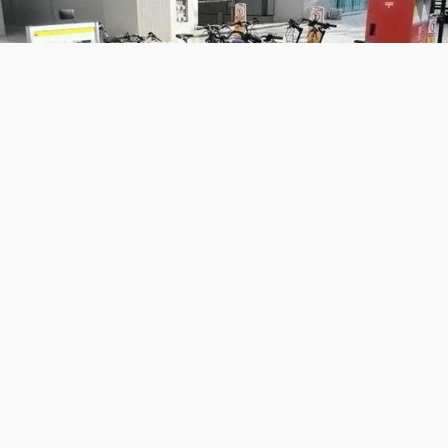
No final de agosto e implementar um novo sistema a
partir de novembro. O novo sistema apresentará
bicicletas elétricas com assistência ao pedal, permitindo
o uso por 24 horas. Além disso, o processo de uso será
simplificado através do uso de smartphones, buscando