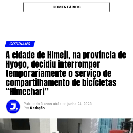
COMENTÁRIOS
COTIDIANO
A cidade de Himeji, na província de
Hyogo, decidiu interromper
temporariamente o serviço de
compartilhamento de bicicletas
“Himechari”
Publicado
3 anos atrás
on
junho 24, 2023
Por
Redação