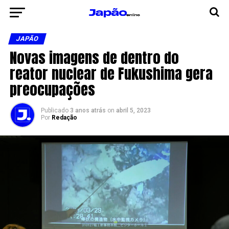
JAPÃO
Novas imagens de dentro do
reator nuclear de Fukushima gera
preocupações
Publicado
3 anos atrás
on
abril 5, 2023
Por
Redação