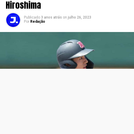
Hiroshima
Publicado
3 anos atrás
on
julho 26, 2023
Por
Redação