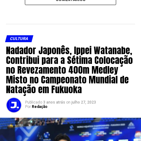
CULTURA
Nadador Japonês, Ippei Watanabe,
Contribui para a Sétima Colocação
no Revezamento 400m Medley
Misto no Campeonato Mundial de
Natação em Fukuoka
Publicado
3 anos atrás
on
julho 27, 2023
Por
Redação