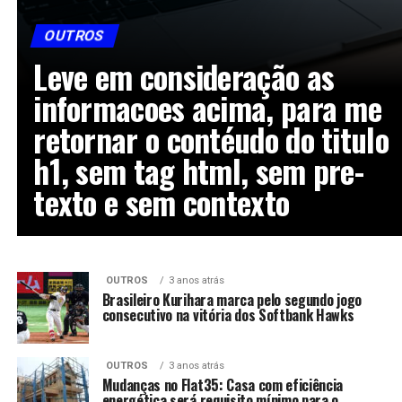
OUTROS
Leve em consideração as
informacoes acima, para me
retornar o contéudo do titulo
h1, sem tag html, sem pre-
texto e sem contexto
OUTROS
3 anos atrás
Brasileiro Kurihara marca pelo segundo jogo
consecutivo na vitória dos Softbank Hawks
OUTROS
3 anos atrás
Mudanças no Flat35: Casa com eficiência
energética será requisito mínimo para o