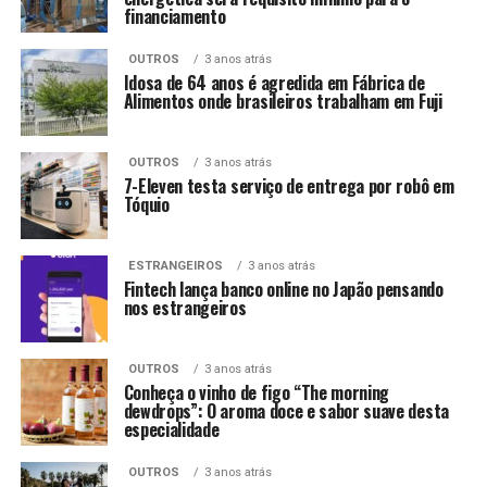
financiamento
OUTROS
3 anos atrás
Idosa de 64 anos é agredida em Fábrica de
Alimentos onde brasileiros trabalham em Fuji
OUTROS
3 anos atrás
7-Eleven testa serviço de entrega por robô em
Tóquio
ESTRANGEIROS
3 anos atrás
Fintech lança banco online no Japão pensando
nos estrangeiros
OUTROS
3 anos atrás
Conheça o vinho de figo “The morning
dewdrops”: O aroma doce e sabor suave desta
especialidade
OUTROS
3 anos atrás