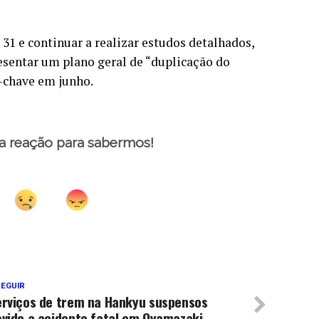
31 e continuar a realizar estudos detalhados,
esentar um plano geral de “duplicação do
s-chave em junho.
a reação para sabermos!
SEGUIR
erviços de trem na Hankyu suspensos
evido a acidente fatal em Oyamazaki