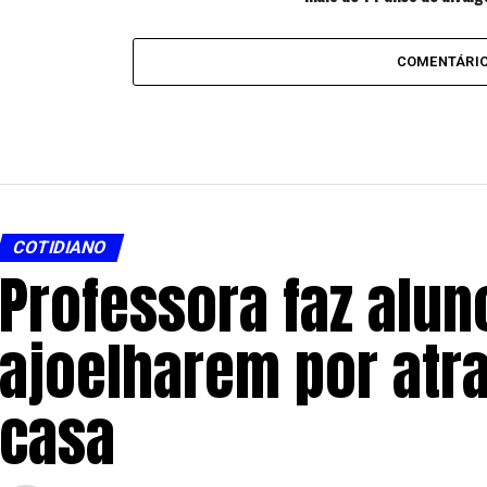
encantadora
COMENTÁRI
COTIDIANO
Professora faz alun
ajoelharem por atra
casa