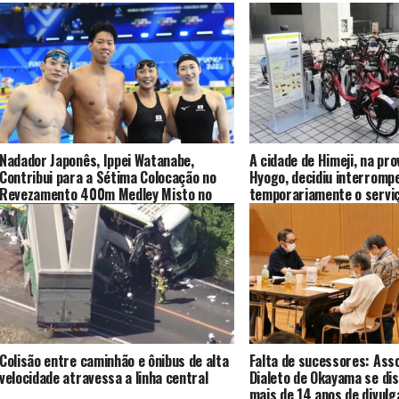
Nadador Japonês, Ippei Watanabe,
A cidade de Himeji, na pro
Contribui para a Sétima Colocação no
Hyogo, decidiu interromp
Revezamento 400m Medley Misto no
temporariamente o servi
Campeonato Mundial de Natação em
compartilhamento de bici
Fukuoka
“Himechari”
Colisão entre caminhão e ônibus de alta
Falta de sucessores: Ass
velocidade atravessa a linha central
Dialeto de Okayama se dis
mais de 14 anos de divul