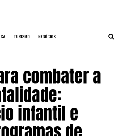
ICA
TURISMO
NEGÓCIOS
ara combater a
talidade:
o infantil e
rogramas de