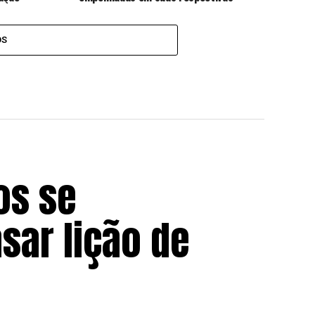
séries escolares
OS
os se
sar lição de