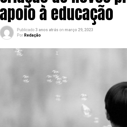
apoio à educação
Publicado
3 anos atrás
on
março 29, 2023
Por
Redação