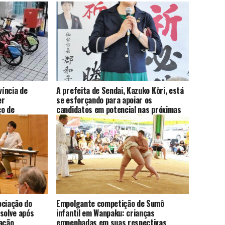
víncia de
A prefeita de Sendai, Kazuko Kōri, está
er
se esforçando para apoiar os
ço de
candidatos em potencial nas próximas
cletas
eleições para o conselho municipal de
Sendai
ociação do
Empolgante competição de Sumô
solve após
infantil em Wanpaku: crianças
gação
empenhadas em suas respectivas