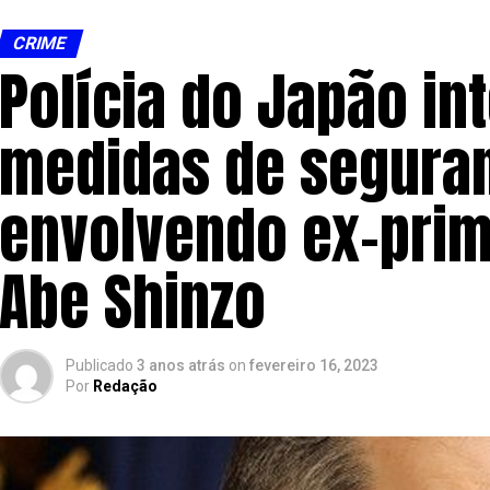
CRIME
Polícia do Japão int
medidas de seguran
envolvendo ex-prim
Abe Shinzo
Publicado
3 anos atrás
on
fevereiro 16, 2023
Por
Redação