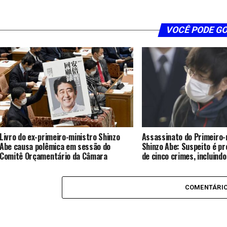
VOCÊ PODE G
Livro do ex-primeiro-ministro Shinzo
Assassinato do Primeiro-
Abe causa polêmica em sessão do
Shinzo Abe: Suspeito é p
Comitê Orçamentário da Câmara
de cinco crimes, incluindo 
eleitoral e destruição de
COMENTÁRI