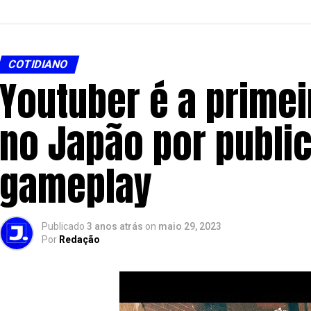
COTIDIANO
Youtuber é a prime
no Japão por public
gameplay
Publicado
3 anos atrás
on
maio 29, 2023
Por
Redação