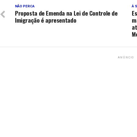
NÃO PERCA
À 
Proposta de Emenda na Lei de Controle de
E
Imigração é apresentado
m
a
M
ANÚNCIO