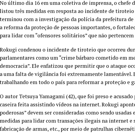
No último dia 16 em uma coletiva de imprensa, o chefe d
listou três medidas em resposta ao incidente de tirotei
terminou com a investigação da polícia da prefeitura de
a reforma da proteção de pessoas importantes, o fortale
para lidar com “ofensores solitários” que não pertencem 
Rokugi condenou o incidente de tiroteio que ocorreu dur
parlamentares como um “crime bárbaro cometido em meio 
democracia”. Ele enfatizou que permitir que o ataque oc
a uma falta de vigilância foi extremamente lamentável. E
trabalhando em todo o país para reformar a proteção e ga
O autor Tetsuya Yamagami (42), que foi preso e acusad
caseira feita assistindo vídeos na internet. Rokugi apo
poderosas” devem ser consideradas como sendo usadas e
medidas para lidar com transações ilegais na internet e
fabricação de armas, etc., por meio de patrulhas cibernét