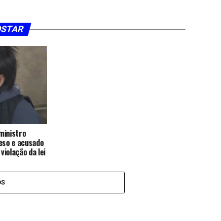
OSTAR
ministro
reso e acusado
violação da lei
 propriedades
OS