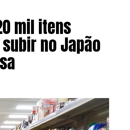
0 mil itens
 subir no Japão
isa