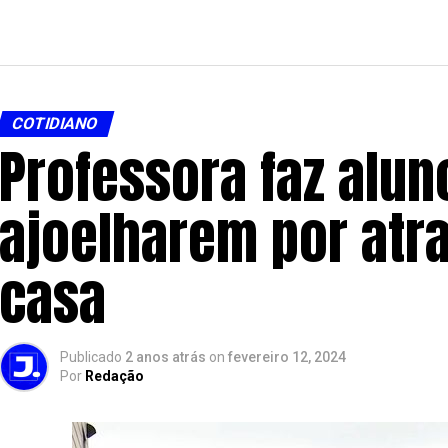
COTIDIANO
Professora faz alun
ajoelharem por atra
casa
Publicado
2 anos atrás
on
fevereiro 12, 2024
Por
Redação