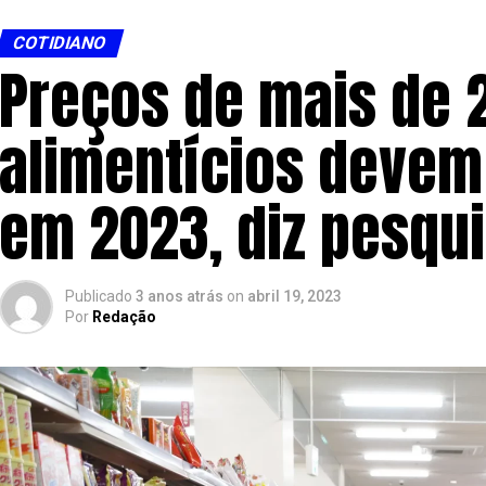
COTIDIANO
Preços de mais de 2
alimentícios devem
em 2023, diz pesqu
Publicado
3 anos atrás
on
abril 19, 2023
Por
Redação