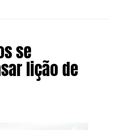
os se
sar lição de