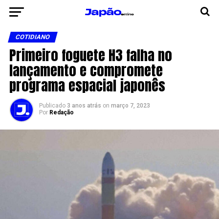
COTIDIANO
Primeiro foguete H3 falha no
lançamento e compromete
programa espacial japonês
Publicado
3 anos atrás
on
março 7, 2023
Por
Redação