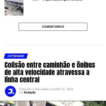
COMENTÁRIOS
COTIDIANO
Colisão entre caminhão e ônibus
de alta velocidade atravessa a
linha central
Publicado
3 anos atrás
on
junho 21, 2023
Por
Redação