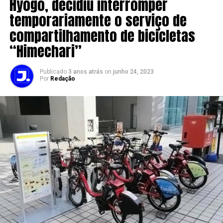
Hyogo, decidiu interromper
temporariamente o serviço de
compartilhamento de bicicletas
“Himechari”
Publicado
3 anos atrás
on
junho 24, 2023
Por
Redação