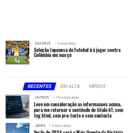
ESPORTE
3 anos atrás
Seleção Japonesa de Futebol irá jogar contra
Colômbia em março
RECENTES
EM ALTA
VÍDEOS
OUTROS
10 meses atrás
Leve em consideração as informacoes acima,
para me retornar o contéudo do titulo h1, sem
tag html, sem pre-texto e sem contexto
JAPÃO
2 anos atrás
Verão de 2024 será o Mais Quente da História